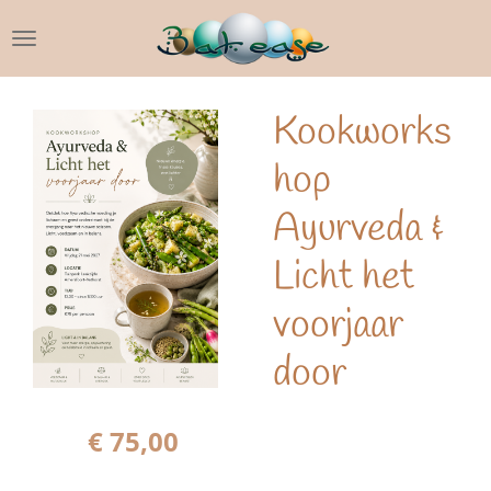
Ga
direct
naar
de
Kookworks
hoofdinhoud
hop
Ayurveda &
Licht het
voorjaar
door
€ 75,00