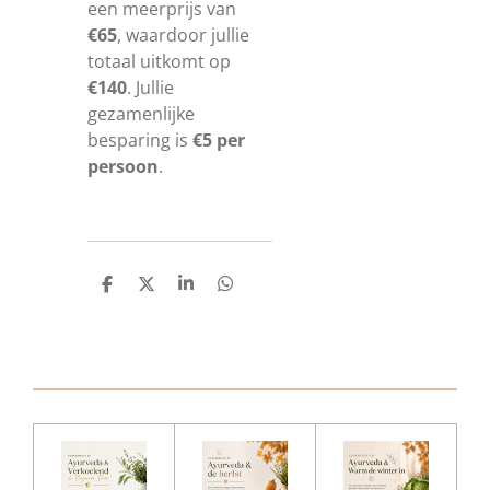
een meerprijs van
€65
, waardoor jullie
totaal uitkomt op
€140
. Jullie
gezamenlijke
besparing is
€5 per
persoon
.
D
D
S
D
e
e
h
e
l
e
a
l
e
l
r
e
n
e
n