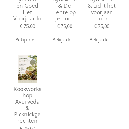
en Goed
& De
& Licht het
Het
Lente op
voorjaar
Voorjaar In
je bord
door
€ 75,00
€ 75,00
€ 75,00
Bekijk details
Bekijk details
Bekijk details
Kookworks
hop
Ayurveda
&
Picknickge
rechten
€ 75,00