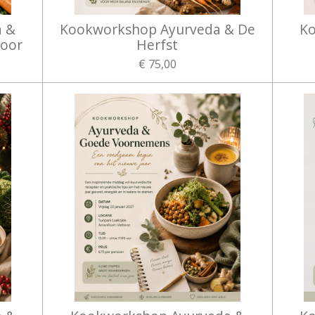
a &
Kookworkshop Ayurveda & De
Ko
door
Herfst
€ 75,00