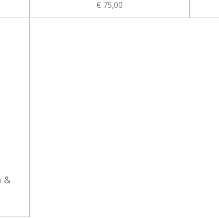
€ 75,00
a &