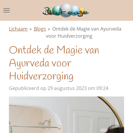
Ga
direct
naar
de
Lichaam
»
Blogs
»
Ontdek de Magie van Ayurveda
hoofdinhoud
voor Huidverzorging
Ontdek de Magie van
Ayurveda voor
Huidverzorging
Gepubliceerd op 29 augustus 2023 om 09:24