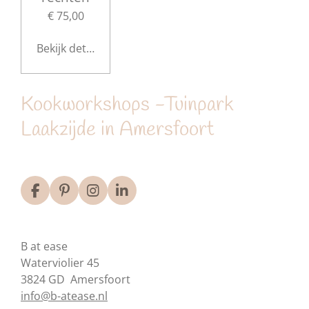
€ 75,00
Bekijk details
Kookworkshops -Tuinpark
Laakzijde in Amersfoort
F
P
I
L
a
i
n
i
c
n
s
n
e
t
t
k
B at ease
b
e
a
e
o
r
g
d
Waterviolier 45
o
e
r
I
3824 GD Amersfoort
k
s
a
n
info@b-atease.nl
t
m