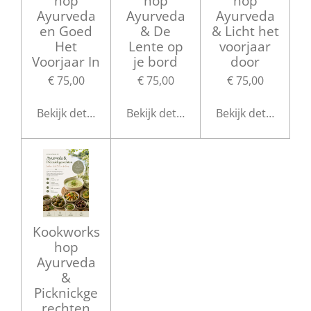
hop
hop
hop
Ayurveda
Ayurveda
Ayurveda
en Goed
& De
& Licht het
Het
Lente op
voorjaar
Voorjaar In
je bord
door
€ 75,00
€ 75,00
€ 75,00
Bekijk details
Bekijk details
Bekijk details
Kookworks
hop
Ayurveda
&
Picknickge
rechten