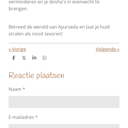
verminderen en je dosha's in evenwicht te
brengen.
Betreed de wereld van Ayurveda en laat je huid
stralen als nooit tevoren!
«
Vorige
Volgende
»
D
D
S
D
e
e
h
e
l
e
a
l
Reactie plaatsen
e
l
r
e
n
e
n
Naam *
E-mailadres *