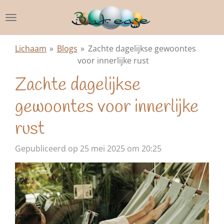
Ga
direct
naar
de
Lichaam
»
Blogs
»
Zachte dagelijkse gewoontes
hoofdinhoud
voor innerlijke rust
Zachte dagelijkse
gewoontes voor innerlijke
rust
Gepubliceerd op 25 mei 2025 om 20:25