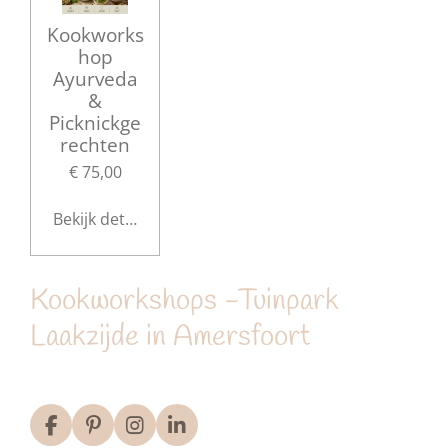
Kookworks
hop
Ayurveda
&
Picknickge
rechten
€ 75,00
Bekijk details
Kookworkshops -Tuinpark
Laakzijde in Amersfoort
F
P
I
L