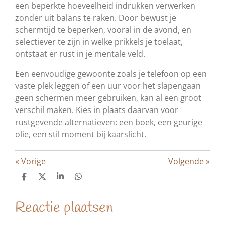
een beperkte hoeveelheid indrukken verwerken
zonder uit balans te raken. Door bewust je
schermtijd te beperken, vooral in de avond, en
selectiever te zijn in welke prikkels je toelaat,
ontstaat er rust in je mentale veld.
Een eenvoudige gewoonte zoals je telefoon op een
vaste plek leggen of een uur voor het slapengaan
geen schermen meer gebruiken, kan al een groot
verschil maken. Kies in plaats daarvan voor
rustgevende alternatieven: een boek, een geurige
olie, een stil moment bij kaarslicht.
«
Vorige
Volgende
»
D
D
S
D
e
e
h
e
l
e
a
l
Reactie plaatsen
e
l
r
e
n
e
n