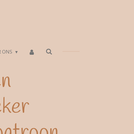
R ONS
en
eker
patroon