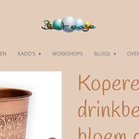
DEN
KADO'S
WORKSHOPS
BLOGS
OVE
Koper
drinkb
bloem 