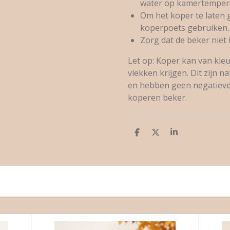
water op kamertemper
Om het koper te laten g
koperpoets gebruiken.
Zorg dat de beker niet i
Let op: Koper kan van kle
vlekken krijgen. Dit zijn 
en hebben geen negatieve 
koperen beker.
D
D
S
e
e
h
l
e
a
e
l
r
n
e