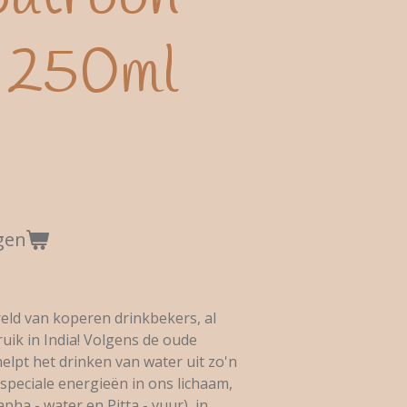
, 250ml
gen
eld van koperen drinkbekers, al
uik in India! Volgens de oude
helpt het drinken van water uit zo'n
speciale energieën in ons lichaam,
apha - water en Pitta - vuur), in