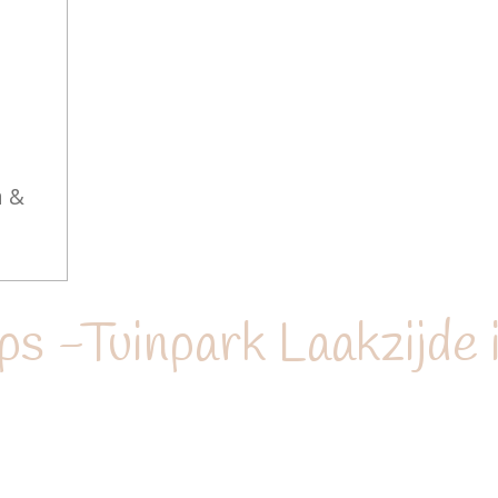
a &
s -Tuinpark Laakzijde 