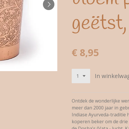
geëtst
€ 8,95
In winkelwa
Ontdek de wonderlijke wer
meer dan 2000 jaar in gebr
Indiase Ayurveda-traditie 
koperen beker om de drie 
de Dosha's (Vata - lucht, K