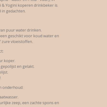
i & Yogini koperen drinkbeker is
 in gedachten.
van puur water drinken.
lleen geschikt voor koud water en
f zure vloeistoffen.
t:
r koper.
gepolijst en gelakt.
ijst.
!
n onderhoud:
vaatwasser.
rlijke zeep, een zachte spons en