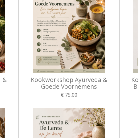
a &
Kookworkshop Ayurveda &
Ko
Goede Voornemens
B
€ 75,00