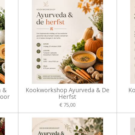
a &
Kookworkshop Ayurveda & De
Ko
door
Herfst
€ 75,00