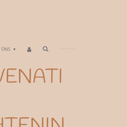
 ONS
VENATI
HTENIN