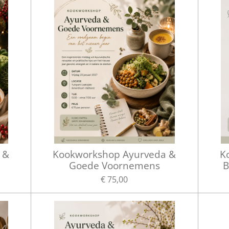
 &
Kookworkshop Ayurveda &
K
Goede Voornemens
B
€ 75,00