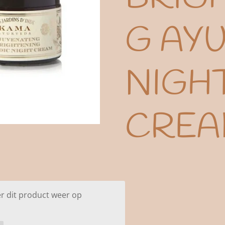
G AY
NIGH
CREA
r dit product weer op