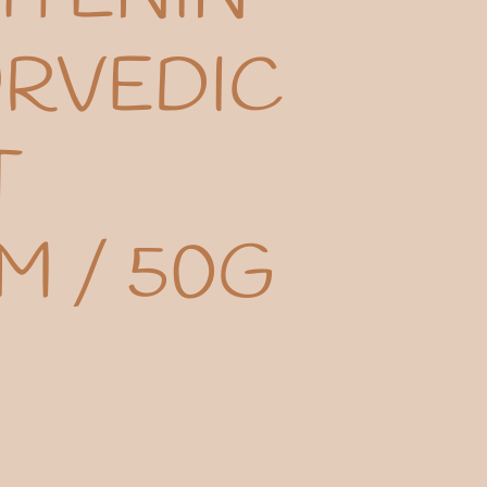
URVEDIC
T
M / 50G