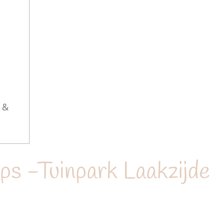
 &
s -Tuinpark Laakzijde 