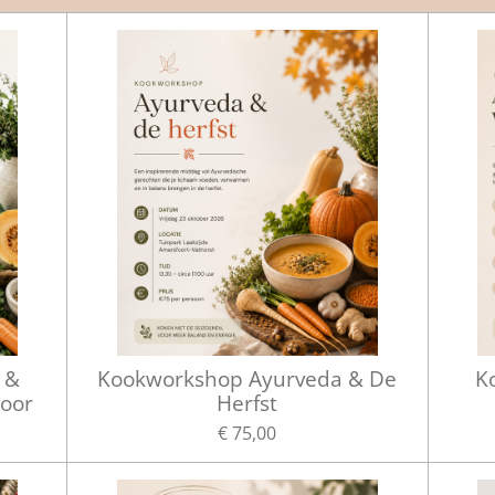
 &
Kookworkshop Ayurveda & De
K
oor
Herfst
€ 75,00