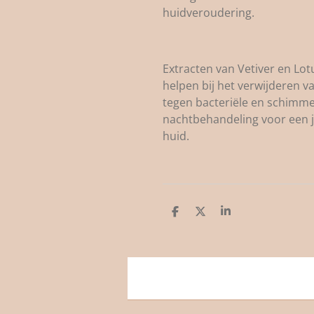
huidveroudering.
Extracten van Vetiver en Lotu
helpen bij het verwijderen 
tegen bacteriële en schimmel
nachtbehandeling voor een j
huid.
D
D
S
e
e
h
l
e
a
e
l
r
n
e