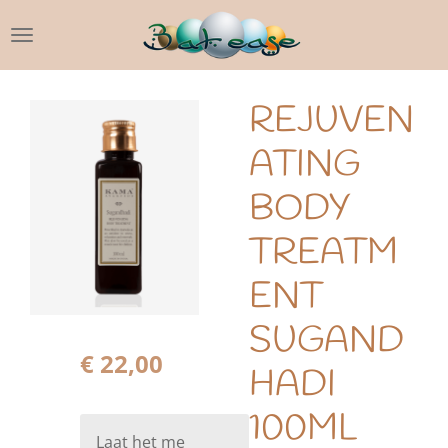
Ga
direct
naar
de
REJUVEN
hoofdinhoud
ATING
BODY
TREATM
ENT
SUGAND
€ 22,00
HADI
100ML
Laat het me