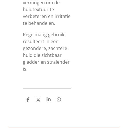
vermogen om de
huidtextuur te
verbeteren en irritatie
te behandelen.
Regelmatig gebruik
resulteert in een
gezondere, zachtere
huid die zichtbaar
gladder en stralender
is.
D
D
S
D
e
e
h
e
l
e
a
l
e
l
r
e
n
e
n