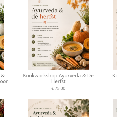
 &
Kookworkshop Ayurveda & De
K
oor
Herfst
€ 75,00