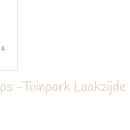
 &
s -Tuinpark Laakzijde 