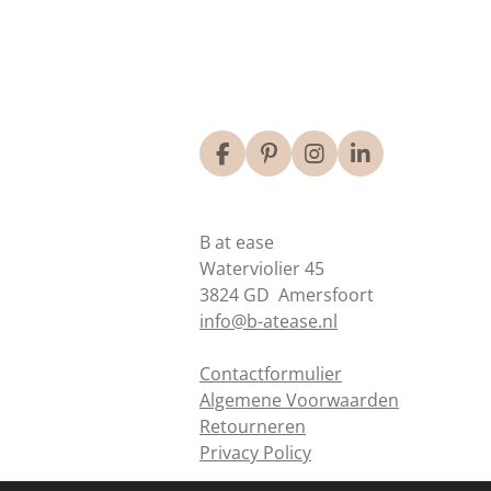
F
P
I
L
a
i
n
i
c
n
s
n
e
t
t
k
B at ease
b
e
a
e
o
r
g
d
Waterviolier 45
o
e
r
I
3824 GD Amersfoort
k
s
a
n
info@b-atease.nl
t
m
Contactformulier
Algemene Voorwaarden
Retourneren
Privacy Policy