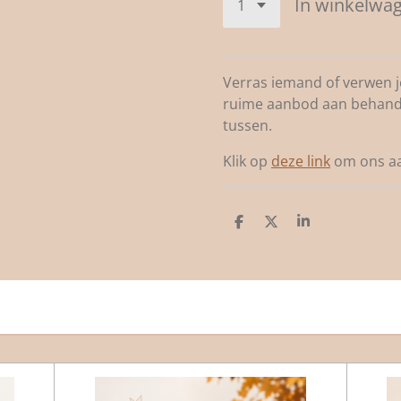
In winkelwa
Verras iemand of verwen j
ruime aanbod aan behandeli
tussen.
Klik op
deze link
om ons aa
D
D
S
e
e
h
l
e
a
e
l
r
n
e