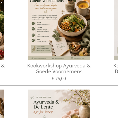
 &
Kookworkshop Ayurveda &
K
Goede Voornemens
B
€ 75,00