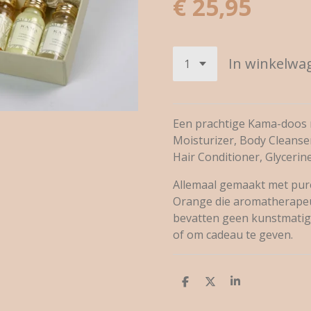
€ 25,95
In winkelwa
Een prachtige Kama-doos
Moisturizer, Body Cleanse
Hair Conditioner, Glycerin
Allemaal gemaakt met pure
Orange die aromatherapeu
bevatten geen kunstmatige
of om cadeau te geven.
D
D
S
e
e
h
l
e
a