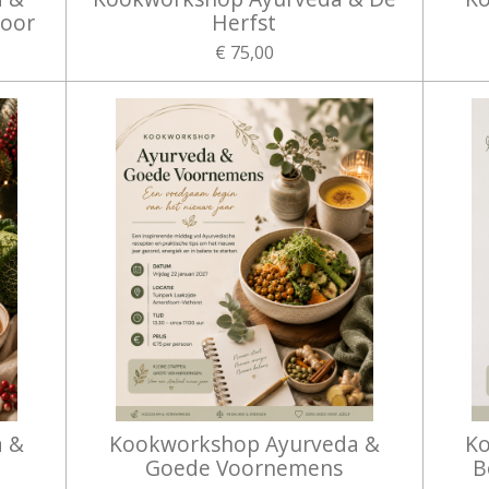
door
Herfst
€ 75,00
a &
Kookworkshop Ayurveda &
Ko
Goede Voornemens
B