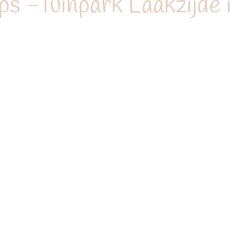
s -Tuinpark Laakzijde 