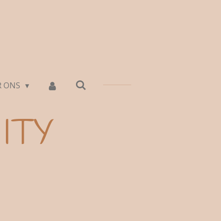
R ONS
ITY