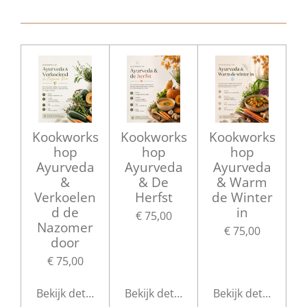
n
e
n
Kookworks
Kookworks
Kookworks
hop
hop
hop
Ayurveda
Ayurveda
Ayurveda
&
& De
& Warm
Verkoelen
Herfst
de Winter
d de
in
€ 75,00
Nazomer
€ 75,00
door
€ 75,00
Bekijk details
Bekijk details
Bekijk details