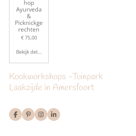
hop
Ayurveda
&
Picknickge
rechten
€ 75,00
Bekijk details
Kookworkshops -Tuinpark
Laakzijde in Amersfoort
F
P
I
L
a
i
n
i
c
n
s
n
e
t
t
k