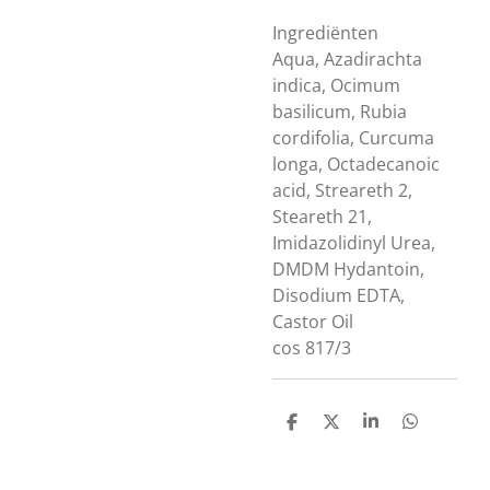
Ingrediënten
Aqua, Azadirachta
indica, Ocimum
basilicum, Rubia
cordifolia, Curcuma
longa, Octadecanoic
acid, Streareth 2,
Steareth 21,
Imidazolidinyl Urea,
DMDM Hydantoin,
Disodium EDTA,
Castor Oil
cos 817/3
D
D
S
D
e
e
h
e
l
e
a
l
e
l
r
e