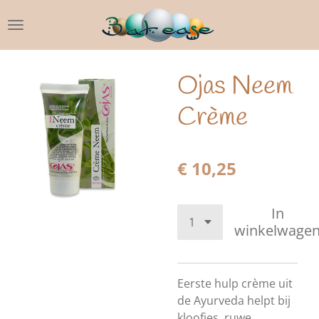
Ga
direct
naar
de
Ojas Neem
hoofdinhoud
Crème
€ 10,25
In
winkelwage
Eerste hulp crème uit
de Ayurveda helpt bij
kloofjes, ruwe,