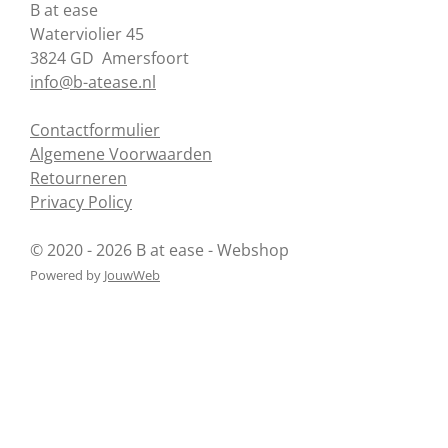
B at ease
b
e
a
e
o
r
g
d
Waterviolier 45
o
e
r
I
3824 GD Amersfoort
k
s
a
n
info@b-atease.nl
t
m
Contactformulier
Algemene Voorwaarden
Retourneren
Privacy Policy
© 2020 - 2026 B at ease - Webshop
Powered by
JouwWeb