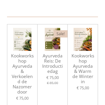
l
e
a
l
e
l
r
e
n
e
n
Sale!
Kookworks
Ayurveda
Kookworks
hop
Reis: De
hop
Ayurveda
Introducti
Ayurveda
&
edag
& Warm
Verkoelen
de Winter
€ 75,00
d de
in
€ 85,00
Nazomer
€ 75,00
door
€ 75,00