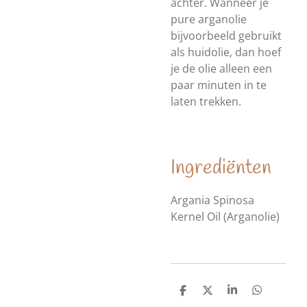
achter. Wanneer je
pure arganolie
bijvoorbeeld gebruikt
als huidolie, dan hoef
je de olie alleen een
paar minuten in te
laten trekken.
Ingrediënten
Argania Spinosa
Kernel Oil (Arganolie)
D
D
S
D
e
e
h
e