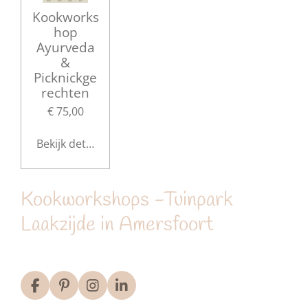
Kookworks
hop
Ayurveda
&
Picknickge
rechten
€ 75,00
Bekijk details
Kookworkshops -Tuinpark
Laakzijde in Amersfoort
F
P
I
L
a
i
n
i