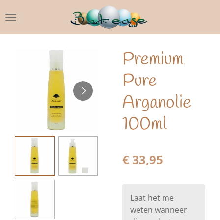
Ga
direct
naar
de
Premium
hoofdinhoud
Pure
Arganolie
100ml
€ 33,95
Laat het me
weten wanneer