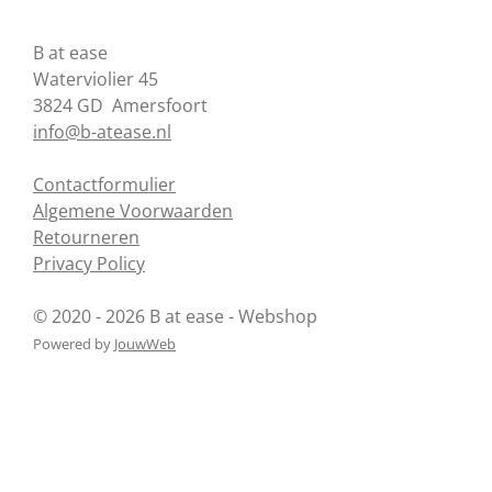
c
n
s
n
e
t
t
k
B at ease
b
e
a
e
o
r
g
d
Waterviolier 45
o
e
r
I
3824 GD Amersfoort
k
s
a
n
info@b-atease.nl
t
m
Contactformulier
Algemene Voorwaarden
Retourneren
Privacy Policy
© 2020 - 2026 B at ease - Webshop
Powered by
JouwWeb