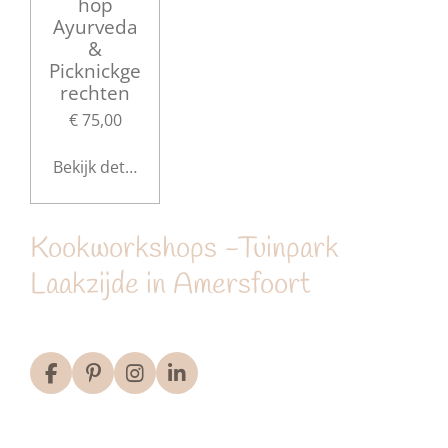
hop
Ayurveda
&
Picknickge
rechten
€ 75,00
Bekijk details
Kookworkshops -Tuinpark
Laakzijde in Amersfoort
F
P
I
L
a
i
n
i
c
n
s
n
e
t
t
k