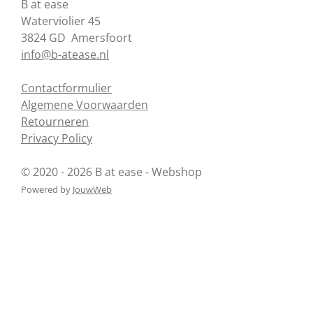
B at ease
b
e
a
e
o
r
g
d
Waterviolier 45
o
e
r
I
3824 GD Amersfoort
k
s
a
n
info@b-atease.nl
t
m
Contactformulier
Algemene Voorwaarden
Retourneren
Privacy Policy
© 2020 - 2026 B at ease - Webshop
Powered by
JouwWeb