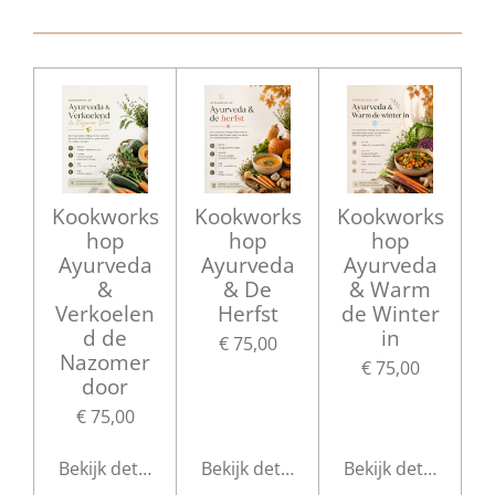
n
e
n
Kookworks
Kookworks
Kookworks
hop
hop
hop
Ayurveda
Ayurveda
Ayurveda
&
& De
& Warm
Verkoelen
Herfst
de Winter
d de
in
€ 75,00
Nazomer
€ 75,00
door
€ 75,00
Bekijk details
Bekijk details
Bekijk details