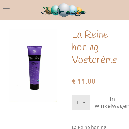
Ga
direct
naar
de
La Reine
hoofdinhoud
honing
Voetcrème
€ 11,00
In
winkelwage
La Reine honing