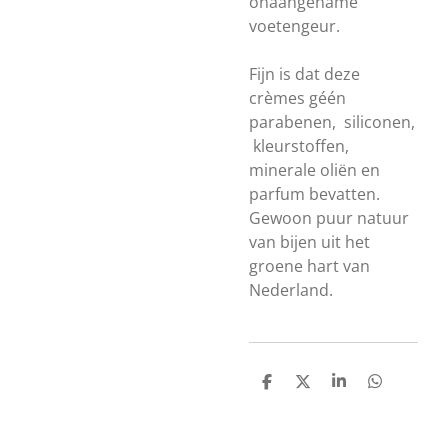
onaangename
voetengeur.
Fijn is dat deze
crèmes géén
parabenen, siliconen,
kleurstoffen,
minerale oliën en
parfum bevatten.
Gewoon puur natuur
van bijen uit het
groene hart van
Nederland.
D
D
S
D
e
e
h
e
l
e
a
l
e
l
r
e