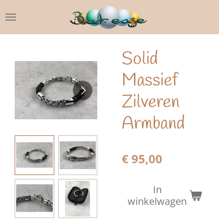
Ga
direct
naar
de
Solid
hoofdinhoud
Massief
Zilveren
Armband
€ 95,00
In
winkelwagen