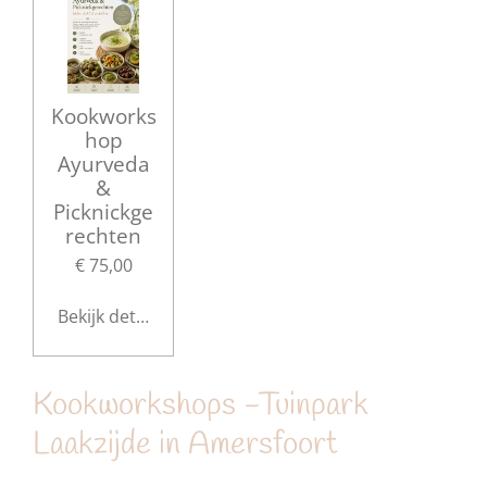
Kookworks
hop
Ayurveda
&
Picknickge
rechten
€ 75,00
Bekijk details
Kookworkshops -Tuinpark
Laakzijde in Amersfoort