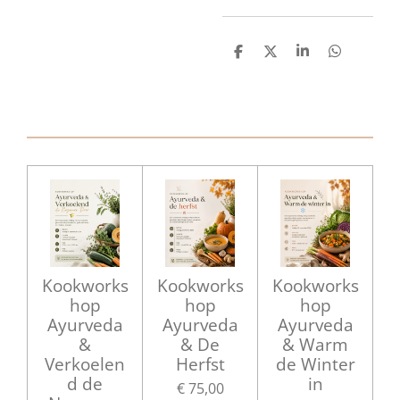
D
D
S
D
e
e
h
e
l
e
a
l
e
l
r
e
n
e
n
Kookworks
Kookworks
Kookworks
hop
hop
hop
Ayurveda
Ayurveda
Ayurveda
&
& De
& Warm
Verkoelen
Herfst
de Winter
d de
in
€ 75,00