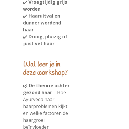
✔️
Vroegtijdig grijs
worden
✔️
Haaruitval en
dunner wordend
haar
✔️
Droog, pluizig of
juist vet haar
Wat leer je in
deze workshop?
🌿
De theorie achter
gezond haar
– Hoe
Ayurveda naar
haarproblemen kijkt
en welke factoren de
haargroei
beïnvloeden.