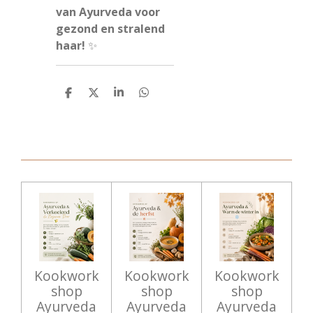
van Ayurveda voor
gezond en stralend
haar!
✨
D
D
S
D
e
e
h
e
l
e
a
l
e
l
r
e
n
e
n
Kookwork
Kookwork
Kookwork
shop
shop
shop
Ayurveda
Ayurveda
Ayurveda