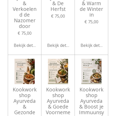
&
& De
& Warm
Verkoelen
Herfst
de Winter
d de
in
€ 75,00
Nazomer
€ 75,00
door
€ 75,00
Bekijk details
Bekijk details
Bekijk details
Kookwork
Kookwork
Kookwork
shop
shop
shop
Ayurveda
Ayurveda
Ayurveda
&
& Goede
& Boost je
Gezonde
Voorneme
Immuunsy