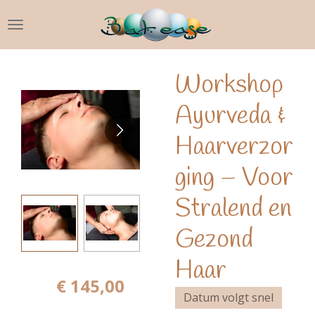
Ga
direct
naar
de
Workshop
hoofdinhoud
Ayurveda &
Haarverzor
ging – Voor
Stralend en
Gezond
Haar
€ 145,00
Datum volgt snel