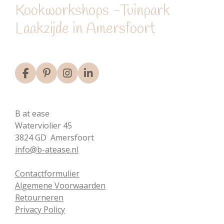
Kookworkshops -Tuinpark
Laakzijde in Amersfoort
F
P
I
L
a
i
n
i
c
n
s
n
e
t
t
k
B at ease
b
e
a
e
o
r
g
d
Waterviolier 45
o
e
r
I
3824 GD Amersfoort
k
s
a
n
info@b-atease.nl
t
m
Contactformulier
Algemene Voorwaarden
Retourneren
Privacy Policy